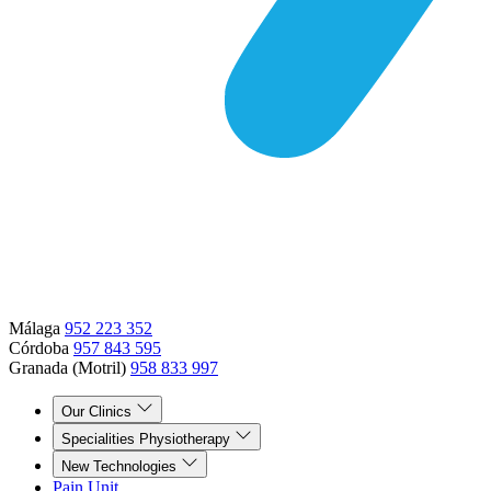
Málaga
952 223 352
Córdoba
957 843 595
Granada (Motril)
958 833 997
Our Clinics
Specialities Physiotherapy
New Technologies
Pain Unit