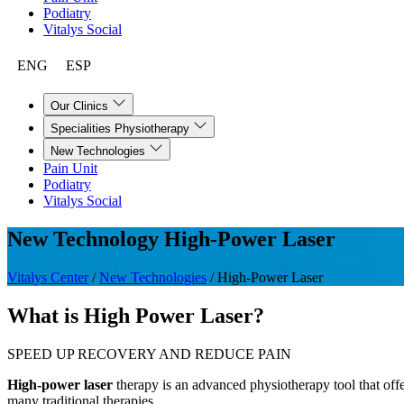
Podiatry
Vitalys Social
ENG
ESP
Our Clinics
Specialities Physiotherapy
New Technologies
Pain Unit
Podiatry
Vitalys Social
New Technology
High-Power Laser
Vitalys Center
/
New Technologies
/
High-Power Laser
What is High Power Laser?
SPEED UP RECOVERY AND REDUCE PAIN
High-power laser
therapy
is an advanced physiotherapy tool that off
many traditional therapies.