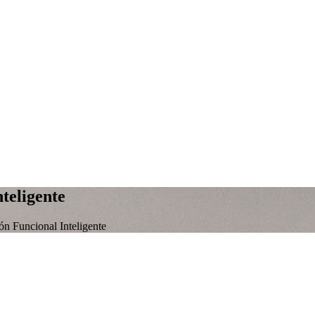
teligente
n Funcional Inteligente