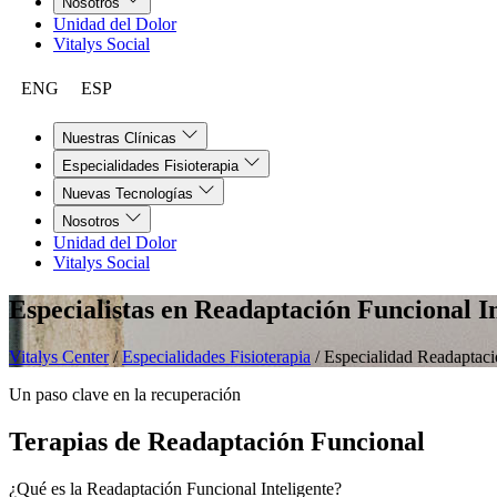
Nosotros
Unidad del Dolor
Vitalys Social
ENG
ESP
Nuestras Clínicas
Especialidades Fisioterapia
Nuevas Tecnologías
Nosotros
Unidad del Dolor
Vitalys Social
Especialistas en
Readaptación Funcional In
Vitalys Center
/
Especialidades Fisioterapia
/
Especialidad Readaptació
Un paso clave en la recuperación
Terapias de Readaptación Funcional
¿Qué es la Readaptación Funcional Inteligente?