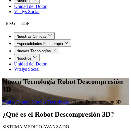
Nosotros
Unidad del Dolor
Vitalys Social
ENG
ESP
Nuestras Clínicas
Especialidades Fisioterapia
Nuevas Tecnologías
Nosotros
Unidad del Dolor
Vitalys Social
Nueva Tecnología
Robot Descompresión
3D
Vitalys Center
/
Nuevas Tecnologías
/
Robot Descompresión 3D
¿Qué es el Robot Descompresión 3D?
SISTEMA MÉDICO AVANZADO