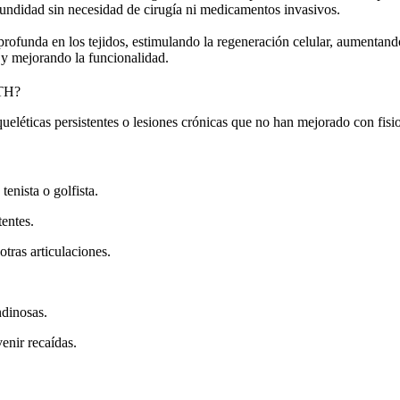
fundidad sin necesidad de cirugía ni medicamentos invasivos.
profunda en los tejidos, estimulando la regeneración celular, aumentand
r y mejorando la funcionalidad.
TH?
eléticas persistentes o lesiones crónicas que no han mejorado con fisi
tenista o golfista.
tentes.
tras articulaciones.
ndinosas.
enir recaídas.