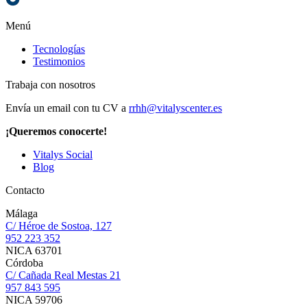
Menú
Tecnologías
Testimonios
Trabaja con nosotros
Envía un email con tu CV a
rrhh@vitalyscenter.es
¡Queremos conocerte!
Vitalys Social
Blog
Contacto
Málaga
C/ Héroe de Sostoa, 127
952 223 352
NICA 63701
Córdoba
C/ Cañada Real Mestas 21
957 843 595
NICA 59706