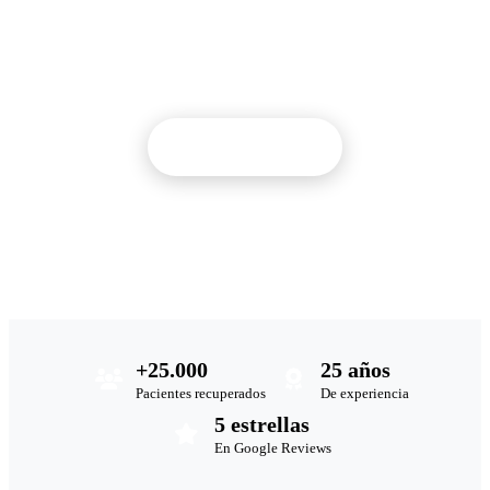
Tecnología de última generación y más de 25 años de
experiencia tratando hernias, artrosis y dolor crónico
en Málaga.
Solicitar cita
O llámanos:
952 223 352
+25.000
25 años
Pacientes recuperados
De experiencia
5 estrellas
En Google Reviews