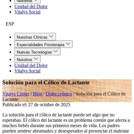
Nosotros
Unidad del Dolor
Vitalys Social
ESP
Nuestras Clínicas
Especialidades Fisioterapia
Nuevas Tecnologías
Nosotros
Unidad del Dolor
Vitalys Social
Solución para el Cólico de Lactante
Vitalys Center
/
Blog
/
Dolor crónico
/
Solución para el Cólico de
Lactante
Publicado el:
27 de octubre de 2025
La solución para el cólico de lactante puede ser algo que no
esperabas. El cólico del lactante es un problema común que afecta a
muchos bebés durante sus primeros meses de vida. Los padres
pueden sentirse abrumados y desesperados al presenciar el malestar