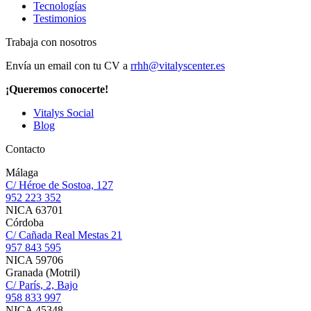
Tecnologías
Testimonios
Trabaja con nosotros
Envía un email con tu CV a
rrhh@vitalyscenter.es
¡Queremos conocerte!
Vitalys Social
Blog
Contacto
Málaga
C/ Héroe de Sostoa, 127
952 223 352
NICA 63701
Córdoba
C/ Cañada Real Mestas 21
957 843 595
NICA 59706
Granada (Motril)
C/ París, 2, Bajo
958 833 997
NICA 45348