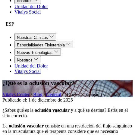
Nosotros
Unidad del Dolor
Vitalys Social
ESP
Nuestras Clínicas
Especialidades Fisioterapia
Nuevas Tecnologías
Nosotros
Unidad del Dolor
Vitalys Social
¿Qué es la oclusión vascular?
Vitalys Center
/
Blog
/
General
/
¿Qué es la oclusión vascular?
Publicado el:
1 de diciembre de 2025
¿Sabes qué es la
oclusión vascular
y a qué se destina? Estás en el
sitio correcto.
La
oclusión vascular
consiste en una restricción del flujo sanguíneo
en la musculatura que el terapeuta considere que es necesario