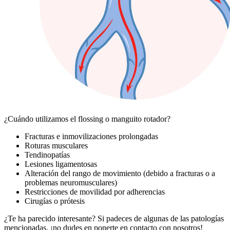
Varicose veins. Blue blood vessel visible through the skin. Vasc
¿Cuándo utilizamos el flossing o manguito rotador?
disease diagnostic and treatment. Venous insufficiency medical.
Fracturas e inmovilizaciones prolongadas
Roturas musculares
Tendinopatías
Lesiones ligamentosas
Alteración del rango de movimiento (debido a fracturas o a
problemas neuromusculares)
Restricciones de movilidad por adherencias
Cirugías o prótesis
¿Te ha parecido interesante? Si padeces de algunas de las patologías
mencionadas, ¡no dudes en ponerte en contacto con nosotros!