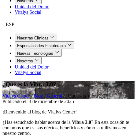
Nosotros
Unidad del Dolor
Vitalys Social
ESP
Nuestras Clínicas
Especialidades Fisioterapia
Nuevas Tecnologías
Nosotros
Unidad del Dolor
Vitalys Social
¿Qué es la Vibra 3.0?
Vitalys Center
/
Blog
/
General
/
¿Qué es la Vibra 3.0?
Publicado el:
3 de diciembre de 2025
¡Bienvenido al blog de Vitalys Center!
¿Has escuchado hablar acerca de la
Vibra 3.0
? En esta ocasión te
contamos qué es, sus efectos, beneficios y cómo la utilizamos en
nuestro centro.