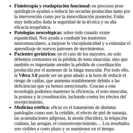
Fisioterapia y readaptación funcional:
en procesos post-
quirúrgicos ayudan a reducir las secuelas producidas tanto por
la intervención como por la inmovilización posterior. Están
muy indicados dada la seguridad de la técnica y su alta
eficacia terapéutica.
Patologías neurológicas
: sobre todo cuando existe
espasticidad. Nos ayuda a combatir los trastornos
neuromusculares, a mejorar la viscoplasticidad y a estimular el
aprendizaje de nuevos patrones de movimientos.
Pacientes geriátricos
: en el caso de los mayores, no solo
debemos centrarnos en la pérdida de tono muscular, sino que
también es importante atender la pérdida de coordinación
producida por el aumento de la fatiga muscular. Por todo ello,
la
Vibra 3.0
puede ser un gran aliado a la hora de reducir el
riesgo de caídas, que aumenta notablemente debido a las
deficiencias que ya hemos mencionado. Gracias a esta
tecnología podemos mantener la eficiencia, el tono muscular,
la postura y la coordinación, luchando contra los efectos del
envejecimiento.
Medicina estética
: eficaz en el tratamiento de distintas
patologías como son: la celulitis, el efecto de piel de naranja,
las acumulaciones adiposas, la atonía (flacidez), la relajación
cutánea, las arrugas, el cronoenvejecimiento… Los resultados
son visibles a corto plazo y se mantienen en el tiempo