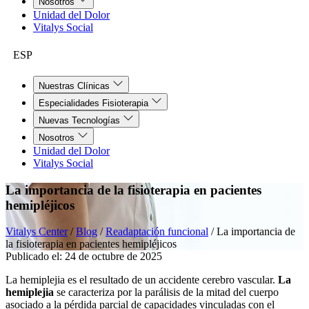
Nosotros
Unidad del Dolor
Vitalys Social
ESP
Nuestras Clínicas
Especialidades Fisioterapia
Nuevas Tecnologías
Nosotros
Unidad del Dolor
Vitalys Social
La importancia de la fisioterapia en pacientes
hemipléjicos
Vitalys Center
/
Blog
/
Readaptación funcional
/
La importancia de
la fisioterapia en pacientes hemipléjicos
Publicado el:
24 de octubre de 2025
La hemiplejia es el resultado de un accidente cerebro vascular.
La
hemiplejia
se caracteriza por la parálisis de la mitad del cuerpo
asociado a la pérdida parcial de capacidades vinculadas con el