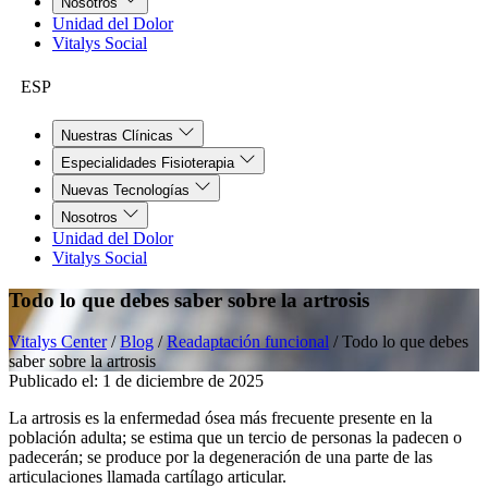
Nosotros
Unidad del Dolor
Vitalys Social
ESP
Nuestras Clínicas
Especialidades Fisioterapia
Nuevas Tecnologías
Nosotros
Unidad del Dolor
Vitalys Social
Todo lo que debes saber sobre la artrosis
Vitalys Center
/
Blog
/
Readaptación funcional
/
Todo lo que debes
saber sobre la artrosis
Publicado el:
1 de diciembre de 2025
La artrosis es la enfermedad ósea más frecuente presente en la
población adulta; se estima que un tercio de personas la padecen o
padecerán; se produce por la degeneración de una parte de las
articulaciones llamada cartílago articular.