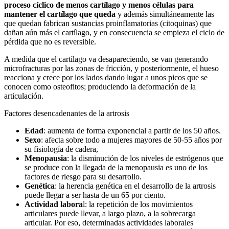
proceso cíclico de menos cartílago y menos células para
mantener el cartílago que queda
y además simultáneamente las
que quedan fabrican sustancias proinflamatorias (citoquinas) que
dañan aún más el cartílago, y en consecuencia se empieza el ciclo de
pérdida que no es reversible.
A medida que el cartílago va desapareciendo, se van generando
microfracturas por las zonas de fricción, y posteriormente, el hueso
reacciona y crece por los lados dando lugar a unos picos que se
conocen como osteofitos; produciendo la deformación de la
articulación.
Factores desencadenantes de la artrosis
Edad
: aumenta de forma exponencial a partir de los 50 años.
Sexo
: afecta sobre todo a mujeres mayores de 50-55 años por
su fisiología de cadera,
Menopausia
: la disminución de los niveles de estrógenos que
se produce con la llegada de la menopausia es uno de los
factores de riesgo para su desarrollo.
Genética
: la herencia genética en el desarrollo de la artrosis
puede llegar a ser hasta de un 65 por ciento.
Actividad labora
l: la repetición de los movimientos
articulares puede llevar, a largo plazo, a la sobrecarga
articular. Por eso, determinadas actividades laborales