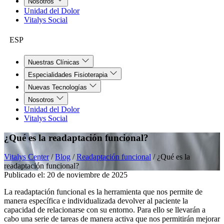
Nosotros
Unidad del Dolor
Vitalys Social
ESP
Nuestras Clínicas
Especialidades Fisioterapia
Nuevas Tecnologías
Nosotros
Unidad del Dolor
Vitalys Social
¿Qué es la readaptación funcional?
Vitalys Center
/
Blog
/
Readaptación funcional
/
¿Qué es la
readaptación funcional?
Publicado el:
20 de noviembre de 2025
La readaptación funcional es la herramienta que nos permite de
manera específica e individualizada devolver al paciente la
capacidad de relacionarse con su entorno. Para ello se llevarán a
cabo una serie de tareas de manera activa que nos permitirán mejorar