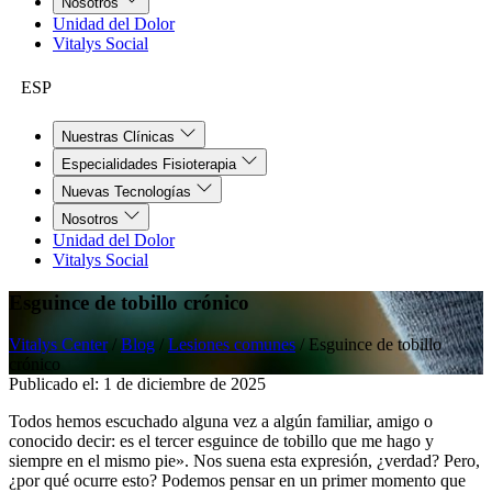
Nosotros
Unidad del Dolor
Vitalys Social
ESP
Nuestras Clínicas
Especialidades Fisioterapia
Nuevas Tecnologías
Nosotros
Unidad del Dolor
Vitalys Social
Esguince de tobillo crónico
Vitalys Center
/
Blog
/
Lesiones comunes
/
Esguince de tobillo
crónico
Publicado el:
1 de diciembre de 2025
Todos hemos escuchado alguna vez a algún familiar, amigo o
conocido decir: es el tercer esguince de tobillo que me hago y
siempre en el mismo pie». Nos suena esta expresión, ¿verdad? Pero,
¿por qué ocurre esto? Podemos pensar en un primer momento que