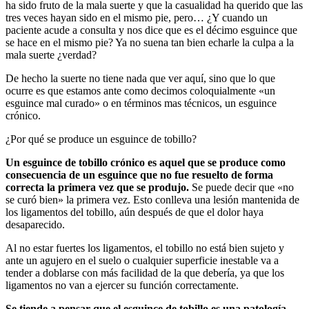
ha sido fruto de la mala suerte y que la casualidad ha querido que las
tres veces hayan sido en el mismo pie, pero… ¿Y cuando un
paciente acude a consulta y nos dice que es el décimo esguince que
se hace en el mismo pie? Ya no suena tan bien echarle la culpa a la
mala suerte ¿verdad?
De hecho la suerte no tiene nada que ver aquí, sino que lo que
ocurre es que estamos ante como decimos coloquialmente «un
esguince mal curado» o en términos mas técnicos, un esguince
crónico.
¿Por qué se produce un esguince de tobillo?
Un esguince de tobillo crónico es aquel que se produce como
consecuencia de un esguince que no fue resuelto de forma
correcta la primera vez que se produjo.
Se puede decir que «no
se curó bien» la primera vez. Esto conlleva una lesión mantenida de
los ligamentos del tobillo, aún después de que el dolor haya
desaparecido.
Al no estar fuertes los ligamentos, el tobillo no está bien sujeto y
ante un agujero en el suelo o cualquier superficie inestable va a
tender a doblarse con más facilidad de la que debería, ya que los
ligamentos no van a ejercer su función correctamente.
Se tiende a pensar que el esguince de tobillo es una patología