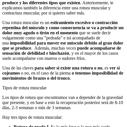
produce y los diferentes tipos que existen
. Anteriormente, te
explicamos también la diferencia entre una rotura muscular y
contractura muscular, por si quieres saber más.
Una rotura muscular es un
estiramiento excesivo o contracción
repentina del músculo y como consecuencia se va a producir un
dolor muy agudo o tirón en el momento
que se suele decir
vulgarmente como una ”pedrada” e irá acompañado de
una
imposibilidad para mover ese músculo debido al gran dolor
que se produce
. Además, muchas veces
puede acompañarse de
sensación de debilidad e hinchazón
, y en el mayor de los casos
suele acompañarse con mareos o sudores fríos.
Una de las claves
para saber si existe una rotura o no
, es
ver si
cojeamos
o no, en el caso de la pierna
o tenemos imposibilidad de
movimientos de brazos o del tronco
.
Tipos de rotura muscular
Los tipos de rotura que encontramos van a depender de la gravedad
que presente, y en base a esto la recuperación posterior será de 8-10
días, 2-3 semanas o más de 3 semanas.
Hay tres tipos de rotura muscular:
Rotura de grado I
. Es la más leve y la que más suele